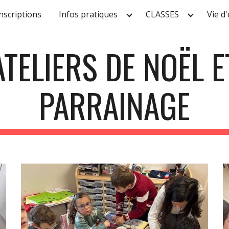
nscriptions
Infos pratiques
CLASSES
Vie d
ip to main content
Skip to navigat
ATELIERS DE NOËL E
PARRAINAGE