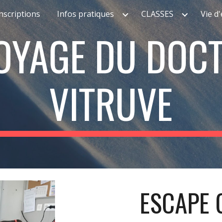
nscriptions
Infos pratiques
CLASSES
Vie d
ip to main content
Skip to navigat
OYAGE DU DOCT
VITRUVE
ESCAPE 